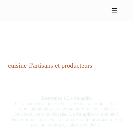
cuisine d'artisans et producteurs
La Pampille
Bienvenue à La Pampille
Ici, on aime les bonnes choses, les beaux produits et les
moments simples partagés autour d’une belle table.
Nichée au cœur de Magalas,
La Pampille
vous invite à
découvrir une cuisine bistronomique où le
fait maison
n’est
pas une promesse, mais une évidence.